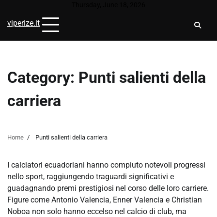
Skip
Thursday, June 18, 2026
to
viperize.it
content
Category:
Punti salienti della
carriera
Home
Punti salienti della carriera
I calciatori ecuadoriani hanno compiuto notevoli progressi
nello sport, raggiungendo traguardi significativi e
guadagnando premi prestigiosi nel corso delle loro carriere.
Figure come Antonio Valencia, Enner Valencia e Christian
Noboa non solo hanno eccelso nel calcio di club, ma