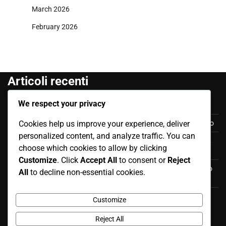
March 2026
February 2026
Articoli recenti
We respect your privacy
Cristian Ramírez: Storia internazionale, Aspetti, Contributi
Cookies help us improve your experience, deliver
Darwin Núñez: Presenze internazionali, Contributi, Impatto
personalized content, and analyze traffic. You can
Christian Noboa: Partite Significative, Successi con il Club,
choose which cookies to allow by clicking
Presenze Internazionali
Customize
. Click
Accept All
to consent or
Reject
Luis Antonio Valencia: Punti salienti della carriera, impatto
All
to decline non-essential cookies.
internazionale, successi con il club
Cristian Ramírez: Contesto personale, Inizi della carriera,
Customize
Istruzione
Reject All